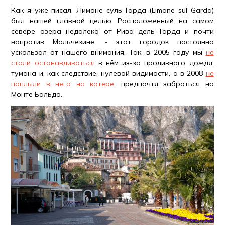
Как я уже писал, Лимоне суль Гарда (Limone sul Garda)
был нашей главной целью. Расположенный на самом
севере озера недалеко от Рива дель Гарда и почти
напротив Мальчезине, - этот городок постоянно
ускользал от нашего внимания. Так, в 2005 году мы
не
стали останавливаться
в нём из-за проливного дождя,
тумана и, как следствие, нулевой видимости, а в 2008
не
поплыли в него на катере
, предпочтя забраться на
Монте Бальдо.