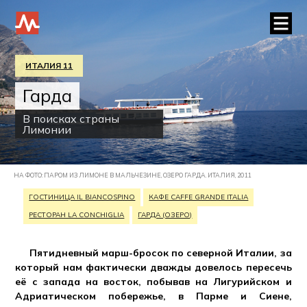
ИТАЛИЯ 11
Гарда
В поисках страны
Лимонии
НА ФОТО: ПАРОМ ИЗ ЛИМОНЕ В МАЛЬЧЕЗИНЕ, ОЗЕРО ГАРДА. ИТАЛИЯ, 2011
ГОСТИНИЦА IL BIANCOSPINO
КАФЕ CAFFE GRANDE ITALIA
РЕСТОРАН LA CONCHIGLIA
ГАРДА (ОЗЕРО)
Пятидневный марш-бросок по северной Италии, за
который нам фактически дважды довелось пересечь
её с запада на восток, побывав на Лигурийском и
Адриатическом побережье, в Парме и Сиене,