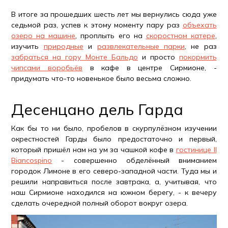
В итоге за прошедших шесть лет мы вернулись сюда уже
седьмой раз, успев к этому моменту пару раз
объехать
озеро на машине
, проплыть его на
скоростном катере
,
изучить
природные
и
развлекательные парки
, не раз
забраться на гору Монте Бальдо
и просто
покормить
чипсами воробьёв
в кафе в центре Сирмионе, -
придумать что-то новенькое было весьма сложно.
Десенцано дель Гарда
Как бы то ни было, пробелов в скурпулёзном изучении
окрестностей Гарды было предостаточно и первый,
который пришёл нам на ум за чашкой кофе в
гостинице Il
Biancospino
- совершенно обделённый вниманием
городок Лимоне в его северо-западной части. Туда мы и
решили направиться после завтрака, а, учитывая, что
наш Сирмионе находился на южном берегу, - к вечеру
сделать очередной полный оборот вокруг озера.