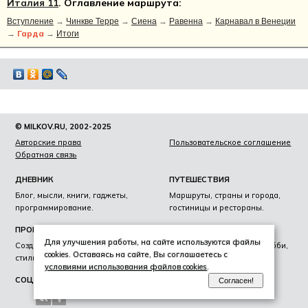
Италия 11
. Оглавление маршрута:
Вступление
→
Чинкве Терре
→
Сиена
→
Равенна
→
Карнавал в Венеции
Гарда
→
→
Итоги
© MILKOV.RU, 2002-2025
Авторские права
Пользовательское соглашение
Обратная связь
ДНЕВНИК
ПУТЕШЕСТВИЯ
Блог, мысли, книги, гаджеты,
Маршруты, страны и города,
программирование.
гостиницы и рестораны.
ПРОЕКТЫ
ЛИЧНОЕ
Для улучшения работы, на сайте используются файлы
Создание сайтов, фирменный
Образование, награды, хобби,
cookies. Оставаясь на сайте, Вы соглашаетесь с
стиль, лайвскоринг.
увлечения
условиями использования файлов cookies
.
СОЦ-СЕТИ
Согласен!