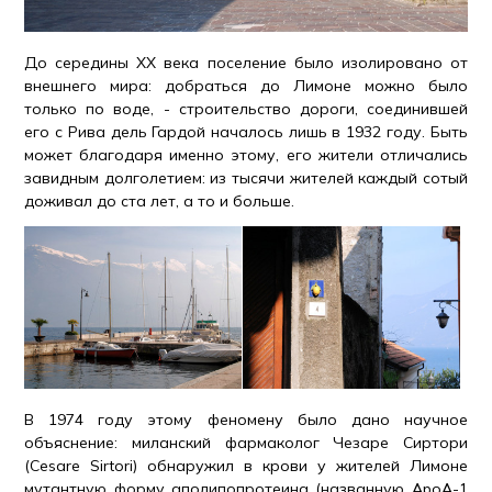
До середины XX века поселение было изолировано от
внешнего мира: добраться до Лимоне можно было
только по воде, - строительство дороги, соединившей
его с Рива дель Гардой началось лишь в 1932 году. Быть
может благодаря именно этому, его жители отличались
завидным долголетием: из тысячи жителей каждый сотый
доживал до ста лет, а то и больше.
В 1974 году этому феномену было дано научное
объяснение: миланский фармаколог Чезаре Сиртори
(Cesare Sirtori) обнаружил в крови у жителей Лимоне
мутантную форму аполипопротеина (названную ApoA-1