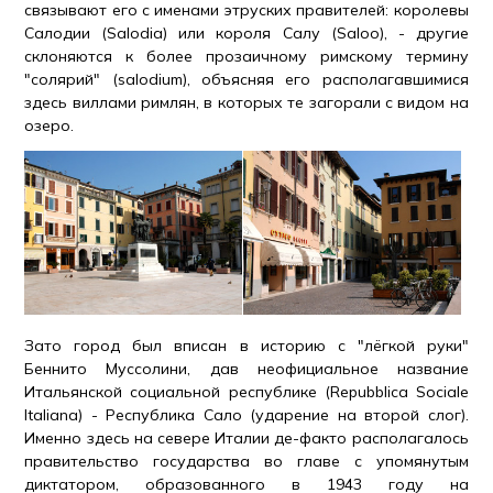
связывают его с именами этруских правителей: королевы
Салодии (Salodia) или короля Салу (Saloo), - другие
склоняются к более прозаичному римскому термину
"солярий" (salodium), объясняя его располагавшимися
здесь виллами римлян, в которых те загорали с видом на
озеро.
Зато город был вписан в историю с "лёгкой руки"
Беннито Муссолини, дав неофициальное название
Итальянской социальной республике (Repubblica Sociale
Italiana) - Республика Сало (ударение на второй слог).
Именно здесь на севере Италии де-факто располагалось
правительство государства во главе с упомянутым
диктатором, образованного в 1943 году на