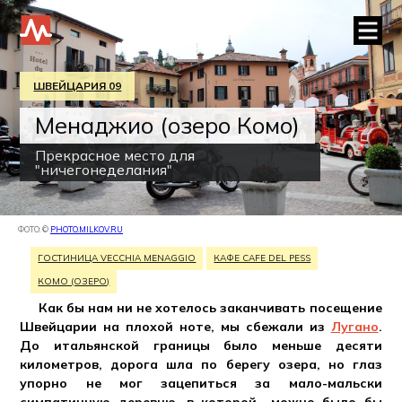
ШВЕЙЦАРИЯ 09
Менаджио (озеро Комо)
Прекрасное место для
"ничегонеделания"
ФОТО: ©
PHOTO.MILKOV.RU
ГОСТИНИЦА VECCHIA MENAGGIO
КАФЕ CAFE DEL PESS
КОМО (ОЗЕРО)
Как бы нам ни не хотелось заканчивать посещение
Швейцарии на плохой ноте, мы сбежали из
Лугано
.
До итальянской границы было меньше десяти
километров, дорога шла по берегу озера, но глаз
упорно не мог зацепиться за мало-мальски