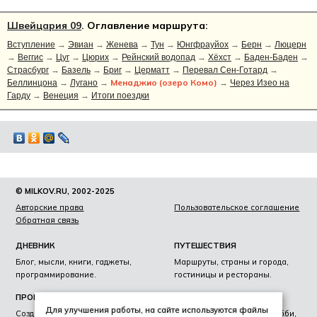
Швейцария 09
. Оглавление маршрута:
Вступление
→
Эвиан
→
Женева
→
Тун
→
Юнгфрауйох
→
Берн
→
Люцерн
→
Веггис
→
Цуг
→
Цюрих
→
Рейнский водопад
→
Хёхст
→
Баден-Баден
→
Страсбург
→
Базель
→
Бриг
→
Церматт
→
Перевал Сен-Готард
→
Менаджио (озеро Комо)
Беллинцона
→
Лугано
→
→
Через Изео на
Гарду
→
Венеция
→
Итоги поездки
© MILKOV.RU, 2002-2025
Авторские права
Пользовательское соглашение
Обратная связь
ДНЕВНИК
ПУТЕШЕСТВИЯ
Блог, мысли, книги, гаджеты,
Маршруты, страны и города,
программирование.
гостиницы и рестораны.
ПРОЕКТЫ
ЛИЧНОЕ
Для улучшения работы, на сайте используются файлы
Создание сайтов, фирменный
Образование, награды, хобби,