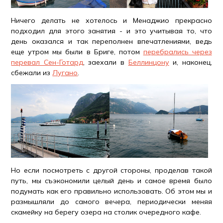
Ничего делать не хотелось и Менаджио прекрасно
подходил для этого занятия - и это учитывая то, что
день оказался и так переполнен впечатлениями, ведь
еще утром мы были в Бриге, потом
перебрались через
перевал Сен-Готард
, заехали в
Беллинцону
и, наконец,
сбежали из
Лугано
.
Но если посмотреть с другой стороны, проделав такой
путь, мы съэкономили целый день и самое время было
подумать как его правильно использовать. Об этом мы и
размышляли до самого вечера, периодически меняя
скамейку на берегу озера на столик очередного кафе.