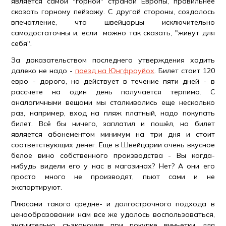
является самой "горной" страной Европы, правильнее
сказать горному пейзажу. С другой стороны, создалось
впечатление, что швейцарцы исключительно
самодостаточны и, если можно так сказать, "живут для
себя".
За доказательством последнего утверждения ходить
далеко не надо -
поезд на Юнгфрауйох
. Билет стоит 120
евро - дорого, но действует в течение пяти дней - в
рассчете на один день получается терпимо. С
аналогичными вещами мы сталкивались еще несколько
раз, например, вход на пляж платный, надо покупать
билет. Всё бы ничего, заплатил и пошёл, но билет
является абонементом минимум на три дня и стоит
соответствующих денег. Еще в Швейцарии очень вкусное
белое вино собственного производства - Вы когда-
нибудь видели его у нас в магазинах? Нет? А они его
просто много не производят, пьют сами и не
экспортируют.
Плюсами такого средне- и долгострочного подхода в
ценообразовании нам все же удалось воспользоваться,
значительно съэкономив при покупке виньетки для