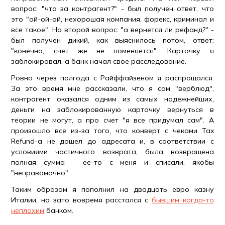
вопрос: "что за контрагент?" - был получен ответ, что
это "ой-ой-ой, нехорошая компания, форекс, криминал и
все такое". На второй вопрос: "а вернется ли рефанд?" -
был получен дикий, как выяснилось потом, ответ:
"конечно, счет же не поменяется". Карточку я
заблокировал, а банк начал свое расследование.
Ровно через полгода с Райффайзеном я распрощался.
За это время мне рассказали, что я сам "верблюд",
контрагент оказался одним из самых надежнейших,
деньги на заблокированную карточку вернуться в
теории не могут, а про счет "я все придумал сам". А
произошло все из-за того, что конверт с чеками Tax
Refund-а не дошел до адресата и, в соответствии с
условиями частичного возврата, была возвращена
полная сумма - ее-то с меня и списали, якобы
"неправомочно".
Таким образом я пополнил на двадцать евро казну
Италии, но зато вовремя расстался с
бывшим когда-то
неплохим
банком.