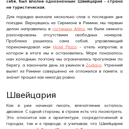
себя, был вполне однозначным: Швейцария - страна
не туристическая.
Для порядка вначале несколько слов о последнем дне
поездки. Вернувшись из Сирмионе в Римини, мы первым
делом направились в
гостиницу Arlino
, но были немного
разочарованы отсутствием свободных номеров.
Проблема решилась сама собой, управляющий
порекомендовал нам
Hotel Plaza
- отель напротив, в
котором в итоге мы и остановились. Море показалось
нам холодным, поэтому мы ограничились прогулками по
берегу, а закончили день за ужином в
Zodiaco
. Утренний
вылет из Римини совершенно не отложился в памяти, а
значит прошел как никогда ровно.
Швейцария
Как я уже начинал писать, впечатление осталось
двоякое. С одной стороны, в стране есть что посмотреть.
Это относится как к архитектуре, сосредоточенной в
городах, так и к природе, а учитывая, что Швейцария