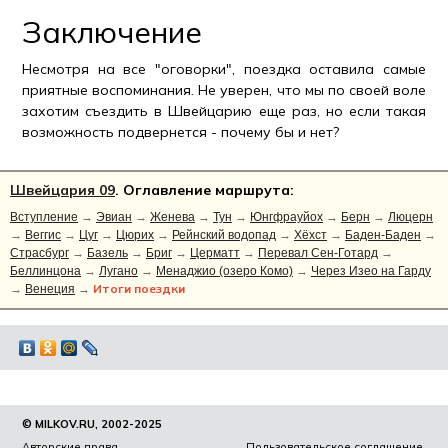
Заключение
Несмотря на все "оговорки", поездка оставила самые
приятные воспоминания. Не уверен, что мы по своей воле
захотим съездить в Швейцарию еще раз, но если такая
возможность подвернется - почему бы и нет?
Швейцария 09
. Оглавление маршрута:
Вступление
→
Эвиан
→
Женева
→
Тун
→
Юнгфрауйох
→
Берн
→
Люцерн
→
Веггис
→
Цуг
→
Цюрих
→
Рейнский водопад
→
Хёхст
→
Баден-Баден
→
Страсбург
→
Базель
→
Бриг
→
Церматт
→
Перевал Сен-Готард
→
Беллинцона
→
Лугано
→
Менаджио (озеро Комо)
→
Через Изео на Гарду
Итоги поездки
→
Венеция
→
© MILKOV.RU, 2002-2025
Авторские права
Пользовательское соглашение