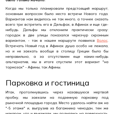
было только начало!
Когда мы только планировали предстоящий маршрут,
основным вопросом было место встречи Нового года.
Вариантов нам видилось не так много, а точнее сказать
всего три: встретить его в Дельфах, в Афинах и еще где-
нибудь. Дельфы мы отклонили практически сразу:
городок в две улицы показался черезчур скромным
вариантом, - так в нашем маршруте появился
Волос
.
Встречать Новый год в Афинах душа особо не лежала,
но и не заехать вообще в столицу Греции было бы
неправильно, а за отсутствием еще каких-нибудь
альтернатив, мы в итоге спустили этот вариант "на
тормозах" - Афины, так Афины.
Парковка и гостиница
Итак, протолкнувшись через казавшуюся мертвой
пробку, мы заехали на подземную парковку под
рыночной площадью города. Место удалось найти аж на
"-5 этаже" и, выгрузив из багажника чемодан, тем же
макаром, что и въезжали, мы поднялись на поверхность.