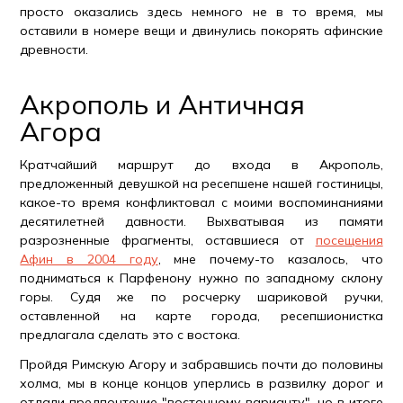
просто оказались здесь немного не в то время, мы
оставили в номере вещи и двинулись покорять афинские
древности.
Акрополь и Античная
Агора
Кратчайший маршрут до входа в Акрополь,
предложенный девушкой на ресепшене нашей гостиницы,
какое-то время конфликтовал с моими воспоминаниями
десятилетней давности. Выхватывая из памяти
разрозненные фрагменты, оставшиеся от
посещения
Афин в 2004 году
, мне почему-то казалось, что
подниматься к Парфенону нужно по западному склону
горы. Судя же по росчерку шариковой ручки,
оставленной на карте города, ресепшионистка
предлагала сделать это с востока.
Пройдя Римскую Агору и забравшись почти до половины
холма, мы в конце концов уперлись в развилку дорог и
отдали предпочтение "восточному варианту", но в итоге