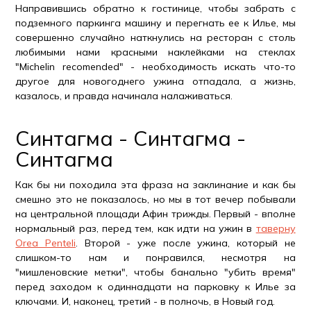
Направившись обратно к гостинице, чтобы забрать с
подземного паркинга машину и перегнать ее к Илье, мы
совершенно случайно наткнулись на ресторан с столь
любимыми нами красными наклейками на стеклах
"Michelin recomended" - необходимость искать что-то
другое для новогоднего ужина отпадала, а жизнь,
казалось, и правда начинала налаживаться.
Синтагма - Синтагма -
Синтагма
Как бы ни походила эта фраза на заклинание и как бы
смешно это не показалось, но мы в тот вечер побывали
на центральной площади Афин трижды. Первый - вполне
нормальный раз, перед тем, как идти на ужин в
таверну
Orea Penteli
. Второй - уже после ужина, который не
слишком-то нам и понравился, несмотря на
"мишленовские метки", чтобы банально "убить время"
перед заходом к одиннадцати на парковку к Илье за
ключами. И, наконец, третий - в полночь, в Новый год.