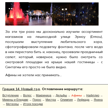
За эти три раза мы досконально изучили ассортимент
магазинов на пешеходной улице Эрмоу (Ermou),
послушали выступление любительского хора,
сфотографировали подсветку фонтана, после чего вода
в нем перестала бить и, наконец, прозевали праздничный
салют, который, наверное, нужно было смотреть со
смотровой площадки на крыше нашей гостиницы - с
Синтагмы его просто не было видно.
Афины не хотели нас принимать...
Греция 14. Новый год
. Оглавление маршрута:
Афины
Вступление
→
Волос
→
Макриница
→
Дельфы
→
→
Нафплио
→
Микены и Епидавр
→
Порос
→
Мистра
→
Олимпия
→
Лефкада
→
Янина
→
Метеоры
→
Итоги поездки