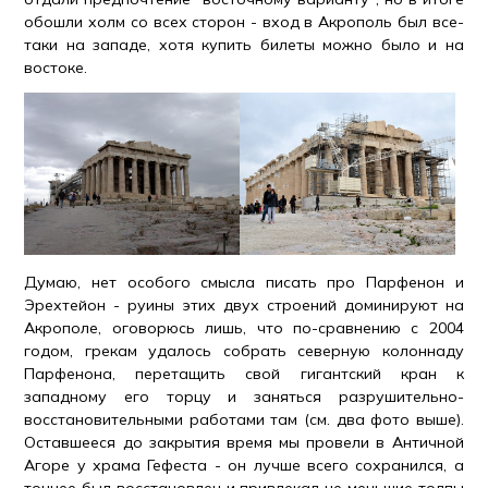
обошли холм со всех сторон - вход в Акрополь был все-
таки на западе, хотя купить билеты можно было и на
востоке.
Думаю, нет особого смысла писать про Парфенон и
Эрехтейон - руины этих двух строений доминируют на
Акрополе, оговорюсь лишь, что по-сравнению с 2004
годом, грекам удалось собрать северную колоннаду
Парфенона, перетащить свой гигантский кран к
западному его торцу и заняться разрушительно-
восстановительными работами там (см. два фото выше).
Оставшееся до закрытия время мы провели в Античной
Агоре у храма Гефеста - он лучше всего сохранился, а
точнее был восстановлен и привлекал не меньшие толпы