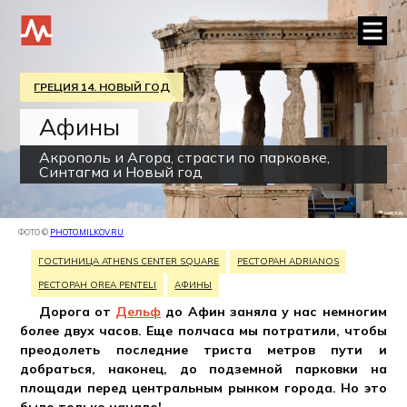
ГРЕЦИЯ 14. НОВЫЙ ГОД
Афины
Акрополь и Агора, страсти по парковке,
Синтагма и Новый год
ФОТО ©
PHOTO.MILKOV.RU
ГОСТИНИЦА ATHENS CENTER SQUARE
РЕСТОРАН ADRIANOS
РЕСТОРАН OREA PENTELI
АФИНЫ
Дорога от
Дельф
до Афин заняла у нас немногим
более двух часов. Еще полчаса мы потратили, чтобы
преодолеть последние триста метров пути и
добраться, наконец, до подземной парковки на
площади перед центральным рынком города. Но это