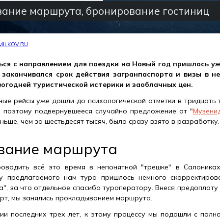
ание маршрута, бронирование гостиниц
MILKOV.RU
ся с направлением для поездки на Новый год пришлось уже
заканчивался срок действия загранпаспорта и визы в не
огодней туристической истерики и заоблачных цен.
ные рейсы уже дошли до психологической отметки в тридцать 
, поэтому подвернувшееся случайно предложение от "
Музени
ньше, чем за шестьдесят тысяч, было сразу взято в разработку.
вание маршрута
роводить всё это время в непонятной "трешке" в Салониках
у предлагаемого нам тура пришлось немного скорректирова
а", за что отдельное спасибо туроператору. Внеся предоплату
рт, мы занялись прокладыванием маршрута.
ии последних трех лет, к этому процессу мы подошли с полно