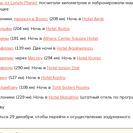
ь от Lonely Planet
, посчитали километраж и забронировали маш
щее:
оники,
переезд в Волос
(208 км). Ночь в
Hotel Aegli
.
ельфы
(204 км). Ночь в
Hotel Aiolos
.
фины
(181 км). Ночь в
Athens Center Square Hotel
.
афплио
(139 км). Две ночи в
Hotel Agamemnon
.
лимпию
через
Мистру
(294 км). Ночь в
Hotel Kronio
евкаду
(290 км). Ночь в
Hotel Ionion Star
ину
(127 км). Ночь в
Hotel Kastro
аламбаку
(108 км). Ночь в
Totti Sisters Rooms
лоники (229 км). Ночь в
Hotel Mandrino
(штатный отель по прогр
ву
ься 29 декабря, чтобы перейти к осуществлению задуманного.