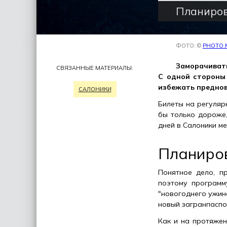
Планиров
ФОТО: ©
PHOTO.
Заморачивать
СВЯЗАННЫЕ МАТЕРИАЛЫ:
С одной стороны 
избежать преднов
САЛОНИКИ
Билеты на регуляр
бы только дороже
дней в Салоники ме
Планиро
Понятное дело, п
поэтому программ
"новогоднего ужин
новый загранпаспо
Как и на протяжен