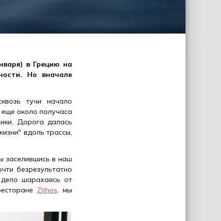
нваря) в Грецию на
ности. Но вначале
сквозь тучи начало
 еще около получаса
ики. Дорога далась
жизни" вдоль трассы,
мы заселившись в наш
чти безрезультатно
 дело шарахаясь от
 ресторане
Zithos
, мы