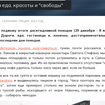
 еда, красоты и "свободы"
. САЛОНИКИ. ГРЕЦИЯ, 2014 ГОД
подвожу итоги десятидневной поездки (29 декабря - 8 я
 Дороги, еда, гостиницы и, конечно, достопримечатель
последнем дне поездки.
Метеорах начала разгуливаться
, туман почти рассеялся, 
е. Заехав в закрытый накануне монастырь Святого Стефана, мы
овых площадках и только потом устремились в путь в Салон
азалось, половину дня. Из-за практически полного отсутствия "
шку кофе удалось только часа через два, если не больше.
а все та же суета и, оставив машину на подземной парковке, 
andrino
и выдвинулись пешком в город. Часа полтора мы по
ть", затем еще примерно столько же искали ресторан, то и
а тухлой рыбы, исходящего от моря. Наконец, поужинав в
р - собирать чемодан.