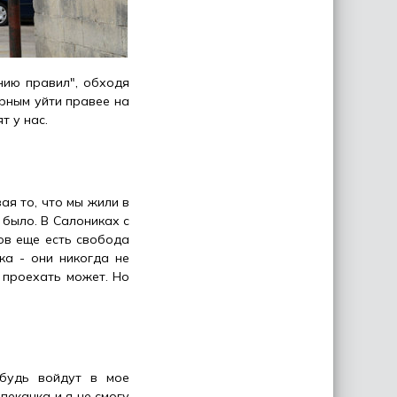
нию правил", обходя
орным уйти правее на
т у нас.
вая то, что мы жили в
 было. В Салониках с
ов еще есть свобода
ка - они никогда не
 проехать может. Но
ибудь войдут в мое
пеканка и я не смогу