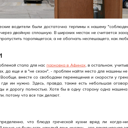
ческие водители были достаточно терпимы к нашему "соблюде
х через двойную сплошную. В широких местах не считается заз
пропустить торопящегося, а не обогнать неспешащего, как любя
и
облемой стала для нас
парковка в Афинах
, в остальном, учиты
, да еще и в "не сезон", - проблем найти место для машины не
 Вообще, вместе со свободами перемещения и скорости у грек
где им нужно. Здесь, правда, также есть небольшая оговор
ы и дорогу полностью. Хотя бы в одну сторону одна машина
ли, потому что все так делают.
пределенно, что блюда греческой кухни вряд ли когда-н
 точно не буду есть каждый день мусаку - это такая мясная за