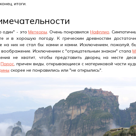
конец, итоги.
имечательности
р один" - это
Метеоры
. Очень понравился
Нафплио
. Симпатичн
те и в хорошую погоду. К греческим древностям достаточн
е на них не стал бы: камни и камни. Исключением, пожалуй, 
 воображение. Исключением с "отрицательным знаком" стала
М
ения не хватит, чтобы представить дворец на месте деся
к
Порос
, причем виды, открывающиеся с материковой части куд
фины
скорее не понравились или "не открылись".