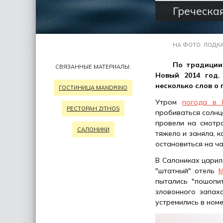
Греческая
НА ФОТО: ЛОДКА
По традиции 
СВЯЗАННЫЕ МАТЕРИАЛЫ:
Новый 2014 год.
несколько слов о 
ГОСТИНИЦА MANDRINO
Утром
погода в 
РЕСТОРАН ZITHOS
пробиваться солнц
провели на смотр
САЛОНИКИ
тяжело и заняла, к
остановиться на ча
В Салониках царил
"штатный" отель
M
пытались "пошопи
зловонного запах
устремились в номе