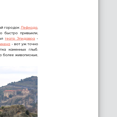
ый городок
Лефкада
,
о быстро привыкли,
был
театр Эпидавра
-
икена
- вот уж точно
тка каменных глыб.
а более живописные,