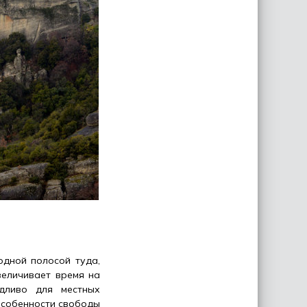
одной полосой туда,
величивает время на
дливо для местных
 особенности свободы