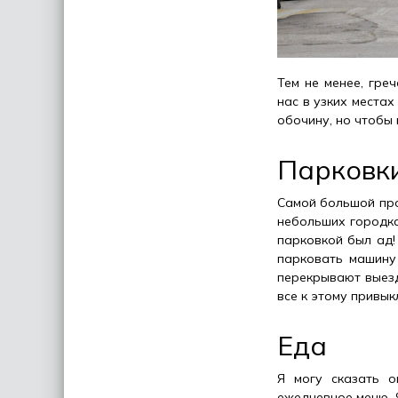
Тем не менее, гре
нас в узких места
обочину, но чтобы 
Парковк
Самой большой пр
небольших городках
парковкой был ад!
парковать машину 
перекрывают выезд
все к этому привык
Еда
Я могу сказать о
ежедневное меню. Я