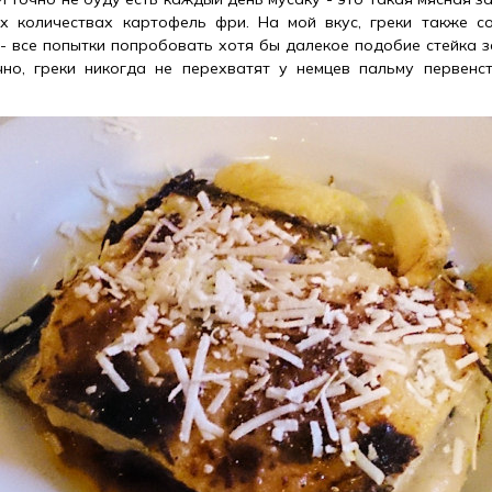
их количествах картофель фри. На мой вкус, греки также с
 - все попытки попробовать хотя бы далекое подобие стейка з
чно, греки никогда не перехватят у немцев пальму первенс