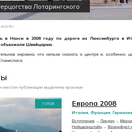
герцогства Лотарингского
LKOV.RU
ь в Нанси в 2008 году по дороге из Люксембурга в Ит
ы объезжали Швейцарию.
ельная окраина, что нельзя сказать о центре и, особенно, 
Станисласа
ты
м местом публикации выделены красным
Европа 2008
ГОТОВ
Италия, Франция, Германи
Вступление
→
Линдау
→
Мюнх
Нойшванштайн
→
Франкфурт-