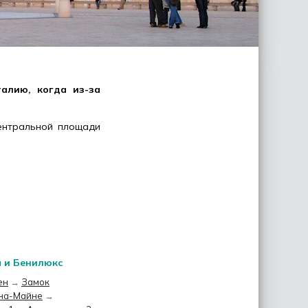
алию, когда из-за
центральной площади
я и Бенилюкс
ен
→
Замок
на-Майне
→