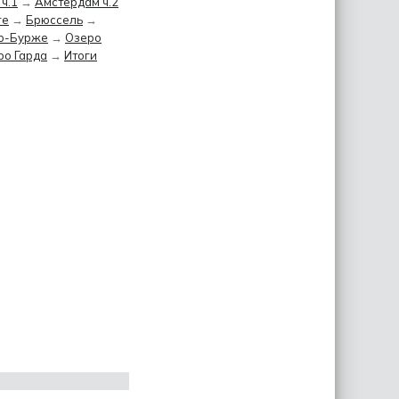
ч.1
→
Амстердам ч.2
ге
→
Брюссель
→
ю-Бурже
→
Озеро
ро Гарда
→
Итоги