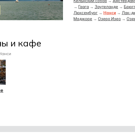
Кёльнский собор
→
Амстердам 
→
Гаага
→
Заутеланде
→
Брюг
Люксембург
→
Нанси
→
Лак-д
Маджоре
→
Озеро Изео
→
Озе
ны и кафе
Нанси
ce