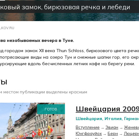
ковый замок, бирюзовая речка и лебеди
LKOV.RU
ва незабываемых вечера в Туне.
 городом замок XII века Thun Schloss, бирюзового цвета речк
потрясающие виды на озеро Тун и снежные шапки гор, его окр
курсирующие вдоль бесчисленных летних кафе на берегу реки.
ты
м местом публикации выделены красным
Швейцария 200
ГОТОВ
Швейцария, Италия, Герма
Вступление
→
Эвиан
→
Женев
Юнгфрауйох
→
Берн
→
Люцер