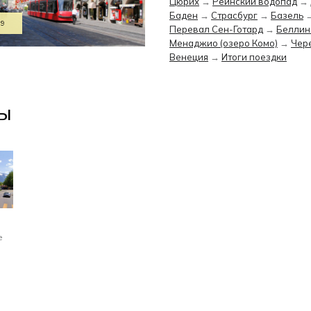
Цюрих
→
Рейнский водопад
→
Баден
→
Страсбург
→
Базель
09
Перевал Сен-Готард
→
Беллин
Менаджио (озеро Комо)
→
Чере
Венеция
→
Итоги поездки
ы
е