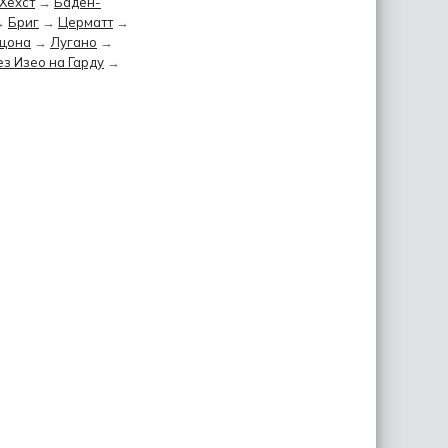
Хёхст
→
Баден-
→
Бриг
→
Церматт
→
цона
→
Лугано
→
з Изео на Гарду
→