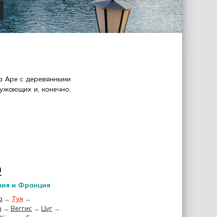
а Аре с деревянными
ужающих и, конечно,
9
ния и Франция
а
→
Тун
→
н
→
Веггис
→
Цуг
→