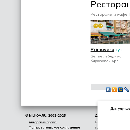
Рестора
Рестораны и кафе 
Primavera
Тун
Белые лебеди на
бирюзовой Аре
Для улучшен
© MILKOV.RU, 2002-2025
ДНЕВНИК
Авторские права
Блог, мысли, книги,
Пользовательское соглашение
гаджеты,