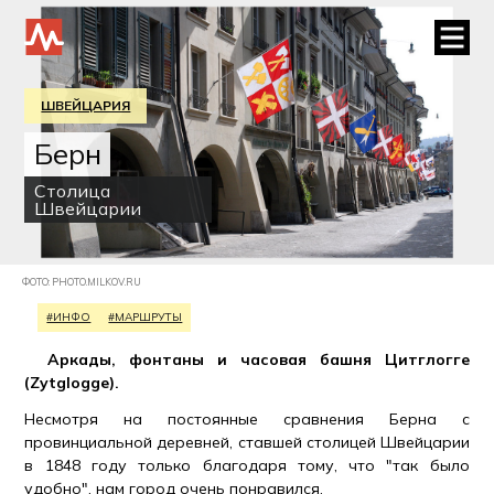
ШВЕЙЦАРИЯ
Берн
Столица
Швейцарии
ФОТО: PHOTO.MILKOV.RU
#ИНФО
#МАРШРУТЫ
Аркады, фонтаны и часовая башня Цитглогге
(Zytglogge).
Несмотря на постоянные сравнения Берна с
провинциальной деревней, ставшей столицей Швейцарии
в 1848 году только благодаря тому, что "так было
удобно", нам город очень понравился.