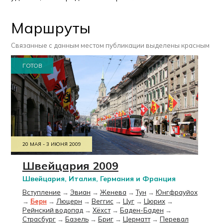
Маршруты
Связанные с данным местом публикации выделены красным
ГОТОВ
20 МАЯ - 3 ИЮНЯ 2009
Швейцария 2009
Швейцария, Италия, Германия и Франция
Вступление
→
Эвиан
→
Женева
→
Тун
→
Юнгфрауйох
→
Берн
→
Люцерн
→
Веггис
→
Цуг
→
Цюрих
→
Рейнский водопад
→
Хёхст
→
Баден-Баден
→
Страсбург
→
Базель
→
Бриг
→
Церматт
→
Перевал