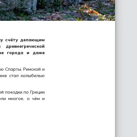
му счёту делающим
 древнегреческой
вые города и даже
ю Спарты, Римской и
веке стал колыбелью
й поездки по Греции
ели многое, о чём и