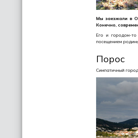
Мы заезжали в Ол
Конечно, современ
Его и городом-то
посещением родины
Порос
Симпатичный город