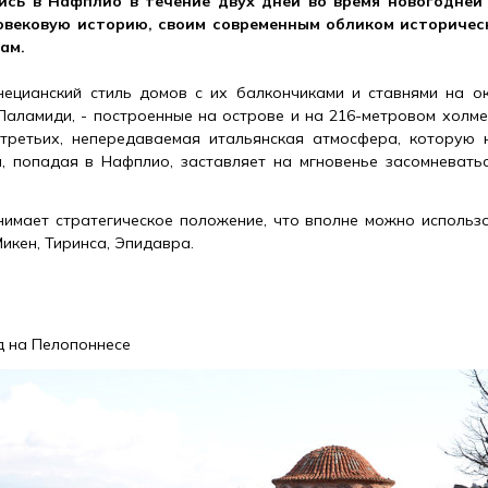
сь в Нафплио в течение двух дней во время новогодней 
овековую историю, своим современным обликом историчес
ам.
нецианский стиль домов с их балкончиками и ставнями на ок
 Паламиди, - построенные на острове и на 216-метровом холме
В-третьих, непередаваемая итальянская атмосфера, которую
, попадая в Нафплио, заставляет на мгновенье засомневатьс
имает стратегическое положение, что вполне можно использ
Микен, Тиринса, Эпидавра.
д на Пелопоннесе