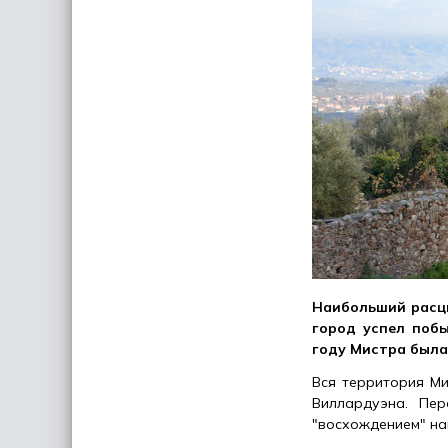
Наибольший расцв
город успел побы
году Мистра была
Вся территория Ми
Виллардуэна. Пер
"восхождением" на