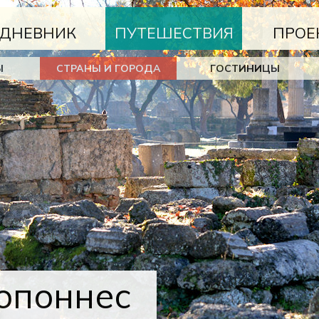
ДНЕВНИК
ПУТЕШЕСТВИЯ
ПРОЕ
Ы
СТРАНЫ И ГОРОДА
ГОСТИНИЦЫ
опоннес