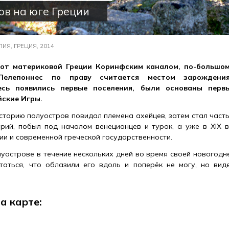
ов на юге Греции
ИЯ, ГРЕЦИЯ, 2014
от материковой Греции Коринфским каналом, по-большо
Пелепоннес по праву считается местом зарождения
есь появились первые поселения, были основаны пер
ские Игры.
сторию полуостров повидал племена ахейцев, затем стал часть
рий, побыл под началом венецианцев и турок, а уже в XIX 
ии и современной греческой государственности.
уострове в течение нескольких дней во время своей новогодне
таться, что облазили его вдоль и поперёк не могу, но вид
а карте: