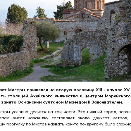
ет Мистры пришелся на вторую половину XIII - начало XV в
ть столицей Ахейского княжества и центром Морейского
 занята Османским султаном Мехмедом II Завоевателем.
стры условно делится на три части. Это нижний город, верхн
епад высот навскидку составляет около двухсот метров,
шу прогулку по Мистре назвать как-то по-другому было сложно