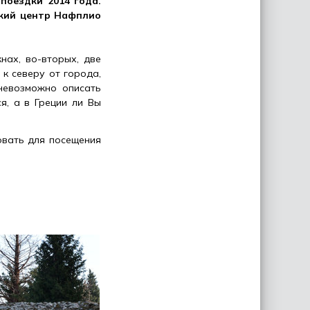
поездки 2014 года.
кий центр Нафплио
нах, во-вторых, две
 к северу от города,
 невозможно описать
я, а в Греции ли Вы
овать для посещения