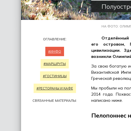
Полуостр
НА ФОТО: ОЛИМП
Отделённый 
ОГЛАВЛЕНИЕ:
его островом, 
цивилизации. Зд
#ИНФО
возникли Олимпий
#МАРШРУТЫ
За свою богатую и
Византийской Импе
#ГОСТИНИЦЫ
Греческой революц
Мы пробыли на пол
#РЕСТОРАНЫ И КАФЕ
2014 года. Похвас
написано ниже.
СВЯЗАННЫЕ МАТЕРИАЛЫ:
Пелопоннес н