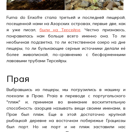
Furna do Enxofre стала третьей и последней пещерой,
посещенной нами на Азорских островах, первые две, как
я уже писал,
были на Терсейре
. Честно признаюсь,
понравилась нам больше всего именно она. То ли
необычная подсветка, то ли естественное озеро на дне
пещеры, то ли булькающие серные источники делали её
более живописной, по-сравнению с бесформенными
лавовыми трубами Терсейры.
Прая
Выбравшись из пещеры, мы погрузились в машину и
поехали в Праю. Praia в переводе с португальского
"пляж" и, принимая во внимание восхитительную
способность азорцев называть вещи своими именами, в
Прае был пляж. Еще в этой достаточно крупной
рыбацкой деревне на восточном побережье Грациозы
был порт. Но не порт и не пляж заставили нас