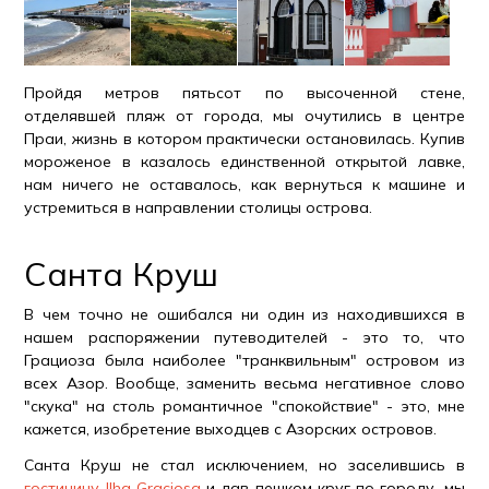
Пройдя метров пятьсот по высоченной стене,
отделявшей пляж от города, мы очутились в центре
Праи, жизнь в котором практически остановилась. Купив
мороженое в казалось единственной открытой лавке,
нам ничего не оставалось, как вернуться к машине и
устремиться в направлении столицы острова.
Санта Круш
В чем точно не ошибался ни один из находившихся в
нашем распоряжении путеводителей - это то, что
Грациоза была наиболее "транквильным" островом из
всех Азор. Вообще, заменить весьма негативное слово
"скука" на столь романтичное "спокойствие" - это, мне
кажется, изобретение выходцев с Азорских островов.
Санта Круш не стал исключением, но заселившись в
гостиницу Ilha Graciosa
и дав пешком круг по городу, мы