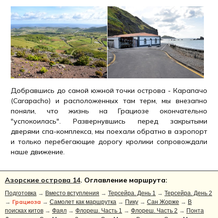
Добравшись до самой южной точки острова - Карапачо
(Carapacho) и расположенных там терм, мы внезапно
поняли, что жизнь на Грациозе окончательно
"успокоилась". Развернувшись перед закрытыми
дверями спа-комплекса, мы поехали обратно в аэропорт
и только перебегающие дорогу кролики сопровождали
наше движение.
Азорские острова 14
. Оглавление маршрута:
Подготовка
→
Вместо вступления
→
Терсейра. День 1
→
Терсейра. День 2
Грациоза
→
→
Самолет как маршрутка
→
Пику
→
Сан Жорже
→
В
поисках китов
→
Фаял
→
Флореш. Часть 1
→
Флореш. Часть 2
→
Понта