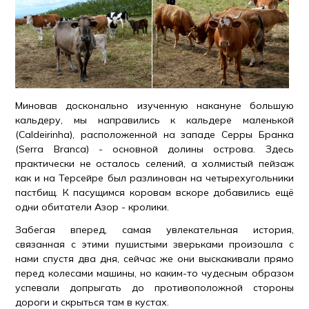
Миновав досконально изученную накануне большую
кальдеру, мы направились к кальдере маленькой
(Caldeirinha), расположенной на западе Серры Бранка
(Serra Brancа) - основной долины острова. Здесь
практически не осталось селений, а холмистый пейзаж
как и на Терсейре был разлинован на четырехугольники
пастбищ. К пасущимся коровам вскоре добавились ещё
одни обитатели Азор - кролики.
Забегая вперед, самая увлекательная история,
связанная с этими пушистыми зверьками произошла с
нами спустя два дня, сейчас же они выскакивали прямо
перед колесами машины, но каким-то чудесным образом
успевали допрыгать до противоположной стороны
дороги и скрыться там в кустах.