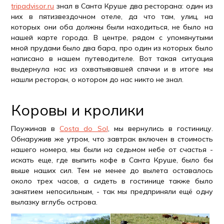
tripadvisor.ru
знал в Санта Круше два ресторана: один из
них в пятизвездочном отеле, да что там, улиц, на
которых они оба должны были находиться, не было на
нашей карте города. В центре, рядом с упомянутыми
мной прудами было два бара, про один из которых было
написано в нашем путеводителе. Вот такая ситуация
выдернула нас из охватывавшей спячки и в итоге мы
нашли ресторан, о котором до нас никто не знал.
Коровы и кролики
Поужинав в
Costa do Sol
, мы вернулись в гостиницу.
Обнаружив же утром, что завтрак включен в стоимость
нашего номера, мы были на седьмом небе от счастья -
искать еще, где выпить кофе в Санта Круше, было бы
выше наших сил. Тем не менее до вылета оставалось
около трех часов, а сидеть в гостинице также было
занятием непосильным, - так мы предприняли ещё одну
вылазку вглубь острова.