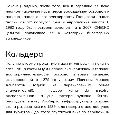
Наконец, видимо, после того, как в середине XX века
местное население насытилось восхищением островом и
активно начало с него эмигрировать, Грациозой начали
"восхищаться" португальские и европейские власти. В
1980 году был построен аэропорт, а в 2007 ЮНЕСКО
целиком причислило её к категории биосферных
заповедников.
Кальдера
Получив вторую прокатную машину, мы решили пока не
заезжать в гостиницу и направились прямиком к главной
достопримечательности острова, впервые серьезно
исследованной в 1879 году самим Принцем Монако
Альбертом (одной из перечисленных ранее
знаменитостей), - пещере Furna do Enxofre,
расположенной на дне кратера вулкана. Кстати,
благодаря визиту Альберта инфраструктура острова
стала развиваться и с 1939 года пещера стала доступна
для туристов - до этого спуститься вниз по веревочным