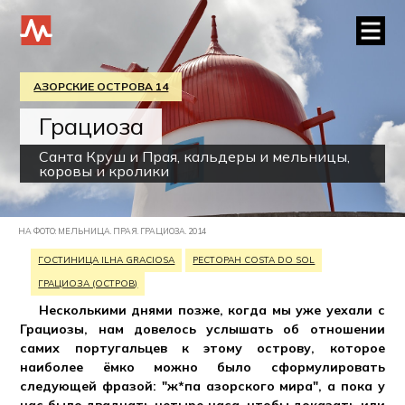
АЗОРСКИЕ ОСТРОВА 14
Грациоза
Санта Круш и Прая, кальдеры и мельницы,
коровы и кролики
НА ФОТО: МЕЛЬНИЦА. ПРАЯ. ГРАЦИОЗА. 2014
ГОСТИНИЦА ILHA GRACIOSA
РЕСТОРАН COSTA DO SOL
ГРАЦИОЗА (ОСТРОВ)
Несколькими днями позже, когда мы уже уехали с
Грациозы, нам довелось услышать об отношении
самих португальцев к этому острову, которое
наиболее ёмко можно было сформулировать
следующей фразой: "ж*па азорского мира", а пока у