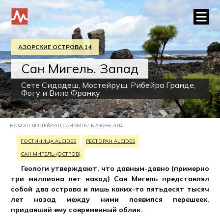
АЗОРСКИЕ ОСТРОВА 14
Сан Мигель. Запад
Сете Сидадеш, Мостейруш, Рибейра Гранде,
Фогу и Вила Франку
НА ФОТО: МОСТЕЙРУШ, САН МИГЕЛЬ. АЗОРЫ, 2014
ГОСТИНИЦА ALCIDES
РЕСТОРАН ALCIDES
САН МИГЕЛЬ (ОСТРОВ)
Геологи утверждают, что давным-давно (примерно
три миллиона лет назад) Сан Мигель представлял
собой два острова и лишь каких-то пятьдесят тысяч
лет назад между ними появился перешеек,
придавший ему современный облик.