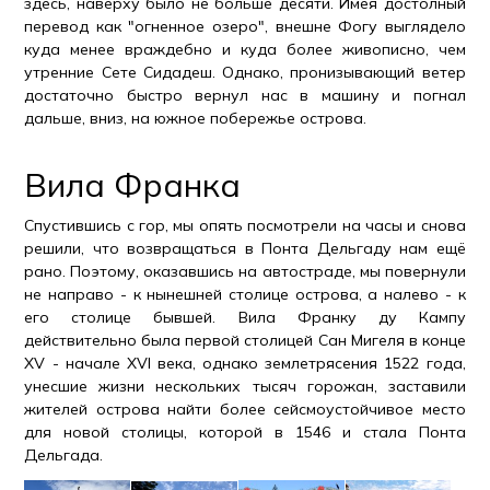
здесь, наверху было не больше десяти. Имея достолный
перевод как "огненное озеро", внешне Фогу выглядело
куда менее враждебно и куда более живописно, чем
утренние Сете Сидадеш. Однако, пронизывающий ветер
достаточно быстро вернул нас в машину и погнал
дальше, вниз, на южное побережье острова.
Вила Франка
Спустившись с гор, мы опять посмотрели на часы и снова
решили, что возвращаться в Понта Дельгаду нам ещё
рано. Поэтому, оказавшись на автостраде, мы повернули
не направо - к нынешней столице острова, а налево - к
его столице бывшей. Вила Франку ду Кампу
действительно была первой столицей Сан Мигеля в конце
XV - начале XVI века, однако землетрясения 1522 года,
унесшие жизни нескольких тысяч горожан, заставили
жителей острова найти более сейсмоустойчивое место
для новой столицы, которой в 1546 и стала Понта
Дельгада.