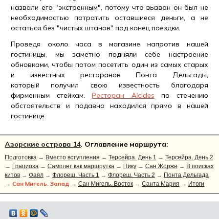
назвали его "экстренным", потому что вызван он был не
необходимостью потратить оставшиеся деньги, а не
остаться без "чистых штанов" под конец поездки.
Проведя около часа в магазине напротив нашей
гостиницы, мы заметно подняли себе настроение
обновками, чтобы потом посетить один из самых старых
и известных ресторанов Понта Дельгады,
который получил свою известность благодаря
фирменным стейкам.
Ресторан Alcides
по стечению
обстоятельств и подавно находился прямо в нашей
гостинице.
Азорские острова 14
. Оглавление маршрута:
Подготовка
→
Вместо вступления
→
Терсейра. День 1
→
Терсейра. День 2
→
Грациоза
→
Самолет как маршрутка
→
Пику
→
Сан Жорже
→
В поисках
китов
→
Фаял
→
Флореш. Часть 1
→
Флореш. Часть 2
→
Понта Дельгада
Сан Мигель. Запад
→
→
Сан Мигель. Восток
→
Санта Мария
→
Итоги