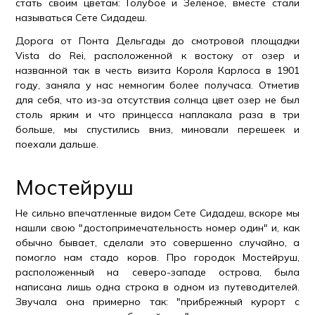
стать своим цветам: Голубое и Зеленое, вместе стали
называться Сете Сидадеш.
Дорога от Понта Дельгады до смотровой площадки
Vista do Rei, расположенной к востоку от озер и
названной так в честь визита Короля Карлоса в 1901
году, заняла у нас немногим более получаса. Отметив
для себя, что из-за отсутствия солнца цвет озер не был
столь ярким и что принцесса наплакала раза в три
больше, мы спустились вниз, миновали перешеек и
поехали дальше.
Мостейруш
Не сильно впечатленные видом Сете Сидадеш, вскоре мы
нашли свою "достопримечательность номер один" и, как
обычно бывает, сделали это совершенно случайно, а
помогло нам стадо коров. Про городок Мостейруш,
расположенный на северо-западе острова, была
написана лишь одна строка в одном из путеводителей.
Звучала она примерно так: "прибрежный курорт с