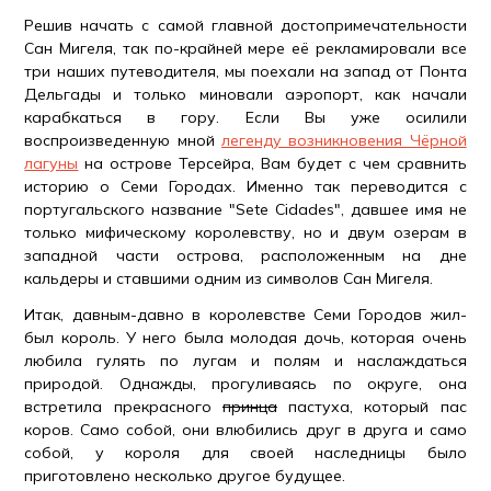
Решив начать с самой главной достопримечательности
Сан Мигеля, так по-крайней мере её рекламировали все
три наших путеводителя, мы поехали на запад от Понта
Дельгады и только миновали аэропорт, как начали
карабкаться в гору. Если Вы уже осилили
воспроизведенную мной
легенду возникновения Чёрной
лагуны
на острове Терсейра, Вам будет с чем сравнить
историю о Семи Городах. Именно так переводится с
португальского название "Sete Cidades", давшее имя не
только мифическому королевству, но и двум озерам в
западной части острова, расположенным на дне
кальдеры и ставшими одним из символов Сан Мигеля.
Итак, давным-давно в королевстве Семи Городов жил-
был король. У него была молодая дочь, которая очень
любила гулять по лугам и полям и наслаждаться
природой. Однажды, прогуливаясь по округе, она
встретила прекрасного
принца
пастуха, который пас
коров. Само собой, они влюбились друг в друга и само
собой, у короля для своей наследницы было
приготовлено несколько другое будущее.