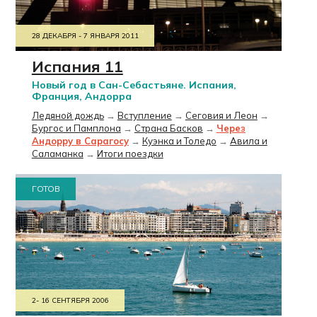
28 ДЕКАБРЯ - 7 ЯНВАРЯ 2011
Испания 11
Новый год в Сан-Себастьяне. Испания,
Франция, Андорра
Ледяной дождь
→
Вступление
→
Сеговия и Леон
→
Бургос и Памплона
→
Страна Басков
→
Через
Андорру в Сарагосу
→
Куэнка и Толедо
→
Авила и
Саламанка
→
Итоги поездки
ГОТОВ
2- 16 СЕНТЯБРЯ 2006