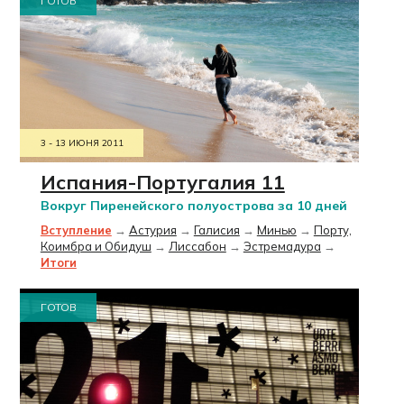
ГОТОВ
3 - 13 ИЮНЯ 2011
Испания-Португалия 11
Вокруг Пиренейского полуострова за 10 дней
Вступление
→
Астурия
→
Галисия
→
Минью
→
Порту,
Коимбра и Обидуш
→
Лиссабон
→
Эстремадура
→
Итоги
ГОТОВ