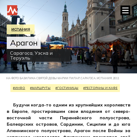
ИСПАНИЯ
Арагон
Сарагоса, Уэска и
Теруэль
НА ФОТО: БАЗИЛИКА СВЯТОЙ ДЕВЫ МАРИИ ПИЛАР, САРАГОСА, ИСПАНИЯ, 2011
#ИНФО
#МАРШРУТЫ
#ГОСТИНИЦЫ
#РЕСТОРАНЫ И КАФЕ
Будучи когда-то одним из крупнейших королевств
в Европе, простиравшим свои владения от северо-
восточной части Пиренейского полуострова,
Балеарских островов, Сардинии, Сицилии и до юга
Апеннинского полуострова, Арагон после Войны за