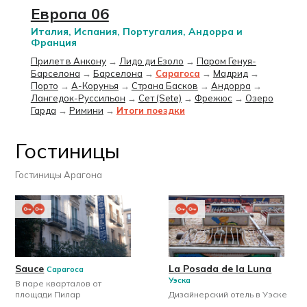
Европа 06
Италия, Испания, Португалия, Андорра и
Франция
Прилет в Анкону
→
Лидо ди Езоло
→
Паром Генуя-
Барселона
→
Барселона
→
Сарагоса
→
Мадрид
→
Порто
→
А-Корунья
→
Страна Басков
→
Андорра
→
Лангедок-Руссильон
→
Сет (Sete)
→
Фрежюс
→
Озеро
Гарда
→
Римини
→
Итоги поездки
Гостиницы
Гостиницы Арагона
Sauce
La Posada de la Luna
Сарагоса
Уэска
В паре кварталов от
площади Пилар
Дизайнерский отель в Уэске